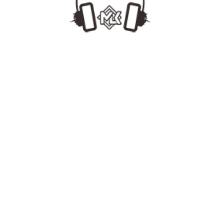
MLKDJ
[www.MLKDJ.com]
#Top【韩艺人#群星会 3】130GangnamBounce Pack 108首最强ID 合集试听Mix2.24
MLKDJ