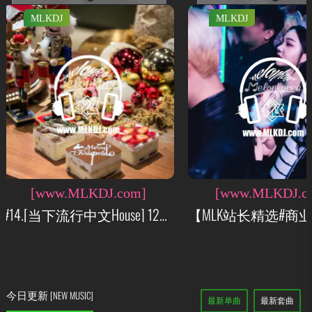
MLKDJ
MLKDJ
[www.MLKDJ.com]
[www.MLKDJ.c
【MLK站长精选#商业重鼓英文主流 3-22】140 BOUNCE&Techno 高质量纯英文单曲90首PACK【强推】
今日更新
[NEW MUSIC]
最新单曲
最新套曲