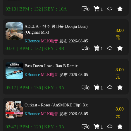
03:13 | BPM：132 | KEY：10A
0
1
ADELA - 전주 콩나물 (Jeonju Bean)
8.00
(Original Mix)
元
KBounce
MLK电音
发布 2026-08-05
03:01 | BPM：132 | KEY：9B
0
1
Bass Down Low - Ran B Remix
8.00
KBounce
MLK电音
发布 2026-08-05
元
05:17 | BPM：136 | KEY：9A
0
1
Outkast - Roses (AnSMOKE Flip) Xx
8.00
KBounce
MLK电音
发布 2026-08-05
元
02:47 | BPM：129 | KEY：9A
0
1