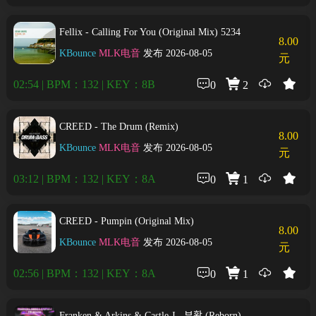
Fellix - Calling For You (Original Mix) 5234
8.00
KBounce
MLK电音
发布 2026-08-05
元
02:54 | BPM：132 | KEY：8B
0
2
CREED - The Drum (Remix)
8.00
KBounce
MLK电音
发布 2026-08-05
元
03:12 | BPM：132 | KEY：8A
0
1
CREED - Pumpin (Original Mix)
8.00
KBounce
MLK电音
发布 2026-08-05
元
02:56 | BPM：132 | KEY：8A
0
1
Franken & Arkins & Castle J - 부활 (Reborn)