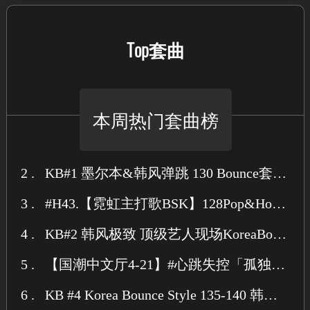
Top套曲
本周热门套曲榜
2 .
KB#1 墨尔本&韩风弹跳 130 Bounce套曲 经典Mix
3 .
#H43.【霓虹主打歌BSK】128Pop&HouseBounce 70首 点位 中英韩人气主流 弹跳歌路MLK独家共鸣
4 .
KB#2 韩风极致 顶级艺人现场KoreaBounce ID Mix
5 .
【国潮中文厅4-21】#心跳失控「孤独材料」全套抖音热播中文 140 BOUNCE 26首 SET
6 .
KB #4 Korea Bounce Style 135-140 韩风轰炸思路 All For U