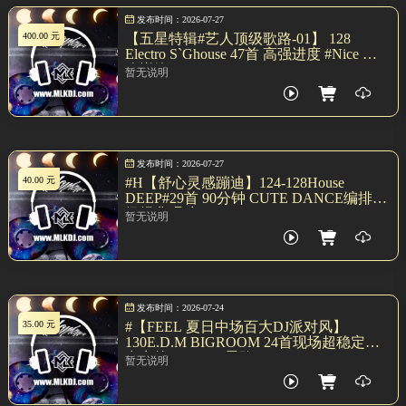
发布时间：2026-07-27
400.00 元
【五星特辑#艺人顶级歌路-01】 128
Electro S`Ghouse 47首 高强进度 #nice 紧
凑巅峰 Remix
暂无说明
发布时间：2026-07-27
40.00 元
#H【舒心灵感蹦迪】124-128House
DEEP#29首 90分钟 CUTE DANCE编排早
场经典唱腔
暂无说明
发布时间：2026-07-24
35.00 元
#【FEEL 夏日中场百大DJ派对风】
130E.D.M BIGROOM 24首现场超稳定输
出实战DJ.AXA 思路
暂无说明