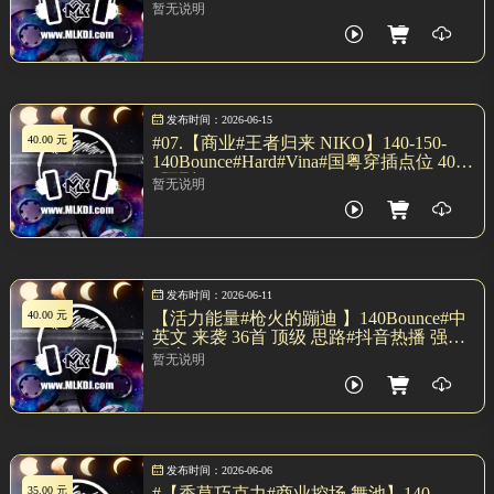
Rave#点位38首 阿列 SET
暂无说明
发布时间：2026-06-15
40.00 元
#07.【商业#王者归来 NIKO】140-150-
140Bounce#Hard#Vina#国粤穿插点位 40首
#阿列 SET
暂无说明
发布时间：2026-06-11
40.00 元
【活力能量#枪火的蹦迪 】140Bounce#中
英文 来袭 36首 顶级 思路#抖音热播 强势
开火MIX
暂无说明
发布时间：2026-06-06
35.00 元
#【香草巧克力#商业控场 舞池】140