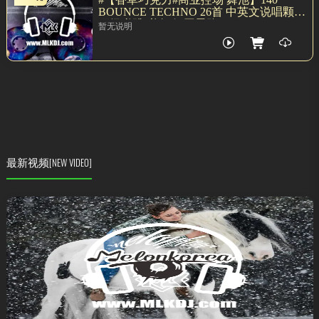
BOUNCE TECHNO 26首 中英文说唱颗粒
顶级弹跳 必备 氛围思路
暂无说明
最新视频
[NEW VIDEO]