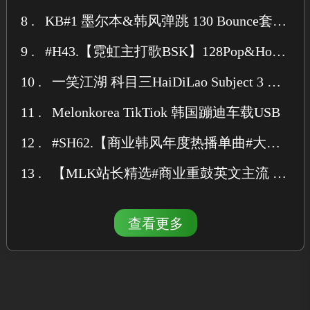
8 .
KB#1 墨尔本&韩风弹跳 130 Bounce套曲 经典Mix
9 .
#H43.【霓虹主打歌BSK】128Pop&HouseBounce 70首 点位 中英韩人气主流 弹跳歌路MLK独家共鸣
10 .
一笑江湖 科目三HaiDiLao Subject 3 Tiktok dance (TWINTIGERZ REMIX)
11 .
Melonkorea TikTiok 韩国蹦迪车载USB
12 .
#SH62.【商业韩风年度热播单曲#大合集】 BPM140KBounce#最新纯英文 Pack 160首#MLK强推合集 试听11.29
13 .
【MLK站长精选#商业重鼓英文主流 3-22】140 BOUNCE&Techno 高质量纯英文单曲90首PACK【强推】
查看更多