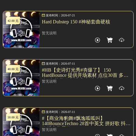
发布时间：2026-07-21
42.00 元
Hard Dubstep 150 #神秘套曲硬核
暂无说明
发布时间：2026-07-11
40.00 元
#HB【史诗灯光秀#夯爆了】 150
HardBounce 提供开场素材 点位30首 多元
素#中英共鸣穿插 高空派对主场
暂无说明
发布时间：2026-07-11
50.00 元
#【商业海豹舞#飘逸呱呱叫】
140BounceTechno 28首中英文 拼好歌 抖音
热播完美思路MIXSET
暂无说明