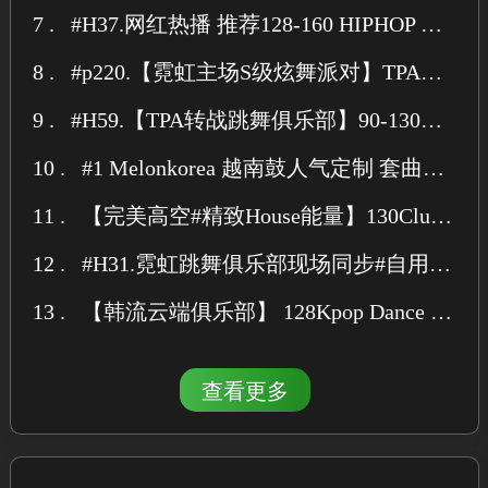
7 .
#H37.网红热播 推荐128-160 HIPHOP KPOP 36首 跳舞俱乐部实战(点位图）#中英韩 #全套私改MASHUP ID
8 .
#p220.【霓虹主场S级炫舞派对】TPA世界 極巡演100-130 House pop Dance Hip57首 说唱流行 M!xtape #含点位
9 .
#H59.【TPA转战跳舞俱乐部】90-130HipHop Pop House 54首#点位图霓虹多元素中后场 主流 ASK 歌路流行
10 .
#1 Melonkorea 越南鼓人气定制 套曲试听 Happy Vina
11 .
【完美高空#精致House能量】130Club House EDM 30首#纯英文商业电子 MAKE ME LIE Mix
12 .
#H31.霓虹跳舞俱乐部现场同步#自用 128 KPOP&国朝中文ID 穿插HBounce 31首小厅必备 歌路
13 .
【韩流云端俱乐部】 128Kpop Dance 24首 女团合集 蹦迪舞姿 最亲近共鸣新思路 风花雪月Mix
查看更多