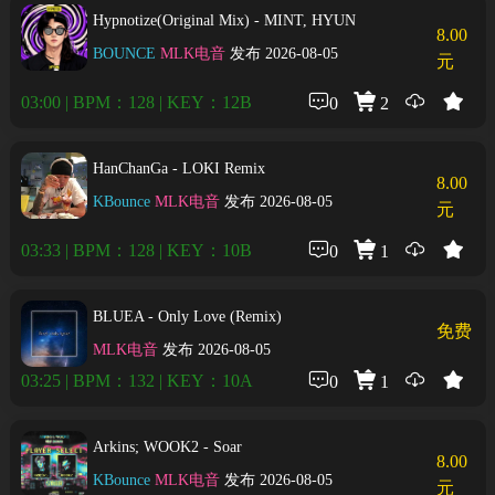
Hypnotize(Original Mix) - MINT, HYUN
8.00
BOUNCE
MLK电音
发布 2026-08-05
元
03:00 | BPM：128 | KEY：12B
0
2
HanChanGa - LOKI Remix
8.00
KBounce
MLK电音
发布 2026-08-05
元
03:33 | BPM：128 | KEY：10B
0
1
BLUEA - Only Love (Remix)
免费
MLK电音
发布 2026-08-05
03:25 | BPM：132 | KEY：10A
0
1
Arkins; WOOK2 - Soar
8.00
KBounce
MLK电音
发布 2026-08-05
元