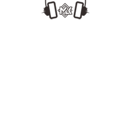
MLKDJ
MLKDJ
[www.MLKDJ.com]
[www.MLKDJ.c
#Top【韩艺人#群星会 3】130GangnamBounce Pack 108首最强ID 合集试听Mix2.24
今日更新
[NEW MUSIC]
最新单曲
最新套曲