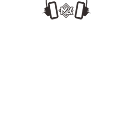
MLKDJ
[www.MLKDJ.com]
#Top【韩艺人#群星会 3】130GangnamBounce Pack 108首最强ID 合集试听Mix2.24
MLKDJ