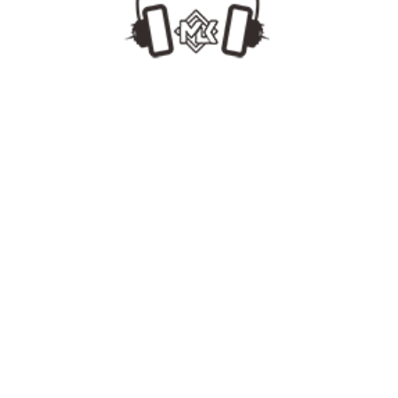
MLKDJ
[www.MLKDJ.com]
#Top【韩艺人#群星会 3】130GangnamBounce Pack 108首最强ID 合集试听Mix2.24
MLKDJ